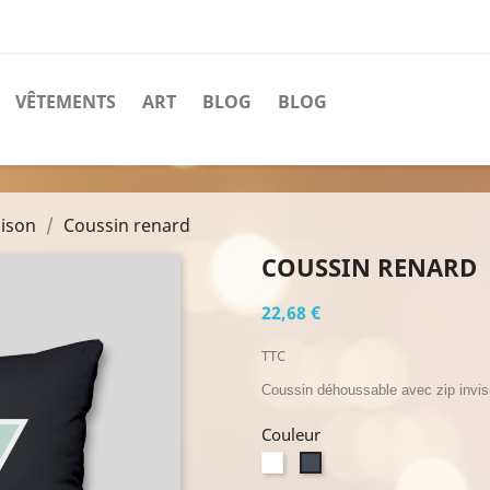
VÊTEMENTS
ART
BLOG
BLOG
aison
Coussin renard
COUSSIN RENARD
22,68 €
TTC
Coussin déhoussable avec zip invi
Couleur
Blanc
Noir