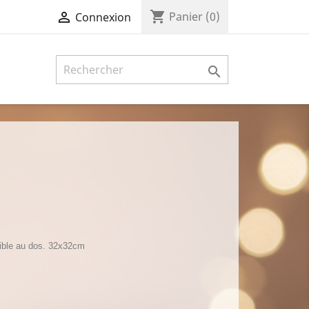
shopping_cart

Panier
(0)
Connexion

sible au dos. 32x32cm