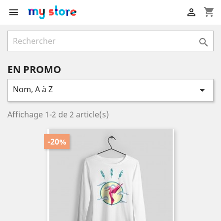
shopping_cart



EN PROMO
Nom, A à Z

Affichage 1-2 de 2 article(s)
-20%