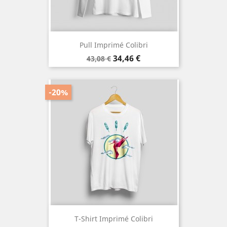
Pull Imprimé Colibri
Prix
Prix
34,46 €
43,08 €
de
base
-20%
T-Shirt Imprimé Colibri