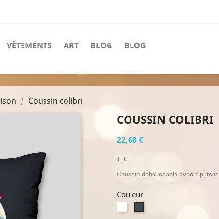
VÊTEMENTS
ART
BLOG
BLOG
aison
Coussin colibri
COUSSIN COLIBRI
22,68 €
TTC
Coussin déhoussable avec zip invi
Couleur
Blanc
Noir