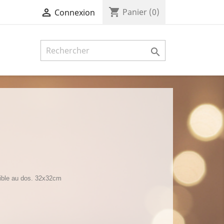
shopping_cart

Panier
(0)
Connexion

sible au dos. 32x32cm